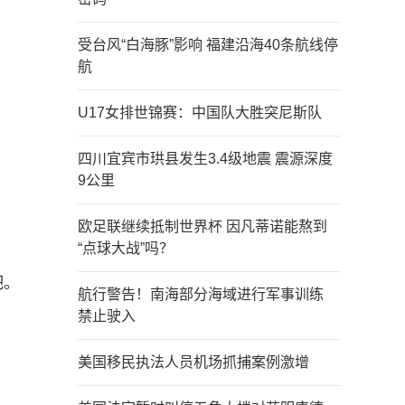
受台风“白海豚”影响 福建沿海40条航线停
航
U17女排世锦赛：中国队大胜突尼斯队
四川宜宾市珙县发生3.4级地震 震源深度
9公里
欧足联继续抵制世界杯 因凡蒂诺能熬到
“点球大战”吗？
吧。
航行警告！南海部分海域进行军事训练
禁止驶入
美国移民执法人员机场抓捕案例激增