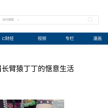
站内搜索
C财经
视频
专栏
漫画
眉长臂猿丁丁的惬意生活