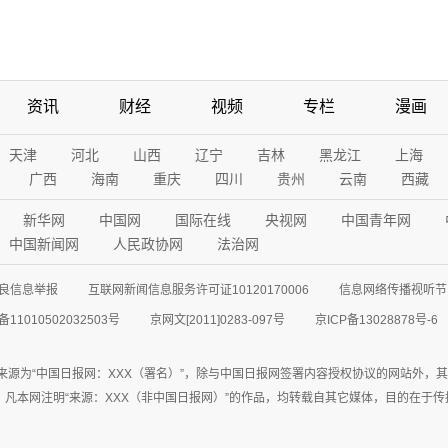
资讯
财经
视频
专栏
漫画
天津
河北
山西
辽宁
吉林
黑龙江
上海
广西
海南
重庆
四川
贵州
云南
西藏
新华网
中国网
国际在线
央视网
中国青年网
中国新闻网
人民政协网
法治网
良信息举报
互联网新闻信息服务许可证10120170006
信息网络传播视听节目
11010502032503号
京网文[2011]0283-097号
京ICP备13028878号-6
来源为“中国日报网：XXX（署名）”，除与中国日报网签署内容授权协议的网站外，
77联系；凡本网注明“来源：XXX（非中国日报网）”的作品，均转载自其它媒体，目的