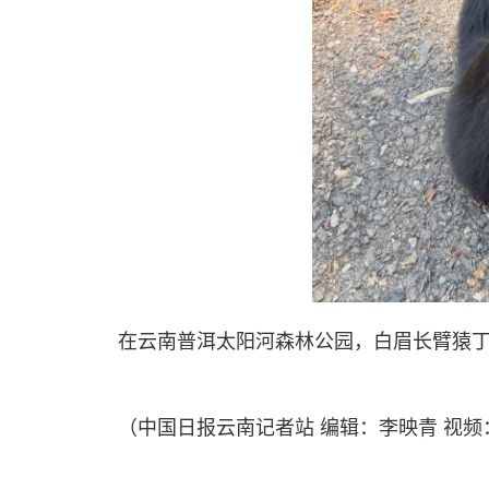
在云南普洱太阳河森林公园，白眉长臂猿
（中国日报云南记者站 编辑：李映青 视