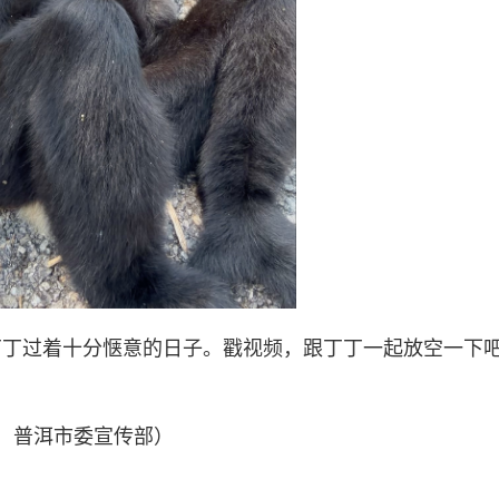
丁丁过着十分惬意的日子。戳视频，跟丁丁一起放空一下
频：普洱市委宣传部）