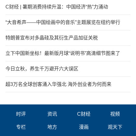
C财经 | 暑期消费持续升温：中国经济“热”力涌动
“大音希声——中国绘画中的音乐”主题展览在纽约举行
特朗普宣布对多晶硅及其衍生产品加征关税
立下中国新坐标！最新版月球“说明书”高清细节图来了
今日立秋，养生千万避开六大误区
超3万名全球创客涌入华强北 海外创业者为何而来
时评
资讯
C财经
视频
专栏
地方
漫画
观天下