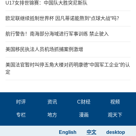
U17女排世锦赛：中国队大胜突尼斯队
欧足联继续抵制世界杯 因凡蒂诺能熬到“点球大战”吗？
航行警告！南海部分海域进行军事训练 禁止驶入
美国移民执法人员机场抓捕案例激增
美国法官暂时叫停五角大楼对药明康德“中国军工企业”的认
定
时评
资讯
C财经
视频
专栏
地方
漫画
观天下
English
中文
desktop