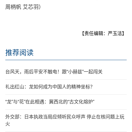
周柄帆 艾芯羽）
【责任编辑：严玉洁】
推荐阅读
台风天，雨后平安不触电！跟“小赫兹”一起闯关
礼出红山：龙如何成为中国人的精神坐标？
“龙”与“花”在此相遇：冀西北的“古文化熔炉”
外交部：日本执政当局应倾听民众呼声 停止在核问题上玩
火