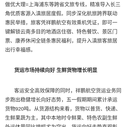
做优大理=上海浦东等跨省文旅专线，精准导入长三
角优质客源入滇旅居度假。同步深化航旅跨界联动
惠民举措，旅客凭祥鹏航空有效乘机凭证，即可一
键解锁云南多目的地酒店住宿、特色餐饮、景区门
票、康养休闲全链条惠民福利，提升入滇旅客旅居
出行幸福感。
货运市场持续向好 生鲜货物增长明显
客运安全高效保障的同时，祥鹏航空货运业务同
步跑出稳健增长向好态势，五一假期期间累计承运
货物920吨。从货源结构来看，货物以普货、快递、
生鲜果蔬为主，其中本地时令鲜果、特色农副生鲜
外运体量同比增幅尤为突出。货运向好走势直观彰