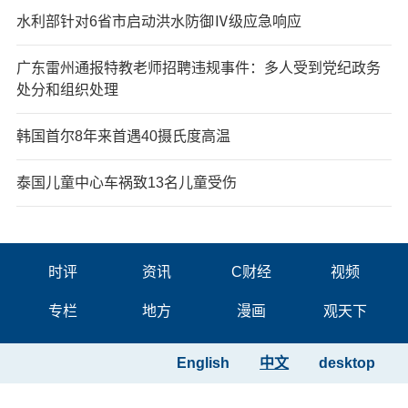
水利部针对6省市启动洪水防御Ⅳ级应急响应
广东雷州通报特教老师招聘违规事件：多人受到党纪政务
处分和组织处理
韩国首尔8年来首遇40摄氏度高温
泰国儿童中心车祸致13名儿童受伤
时评
资讯
C财经
视频
专栏
地方
漫画
观天下
English
中文
desktop