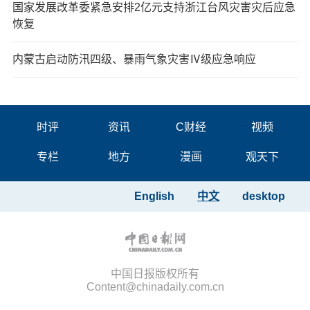
国家发展改革委紧急安排2亿元支持浙江台风灾害灾后应急
恢复
内蒙古启动防汛四级、暴雨气象灾害Ⅳ级应急响应
时评
资讯
C财经
视频
专栏
地方
漫画
观天下
English
中文
desktop
中国日报版权所有
Content@chinadaily.com.cn