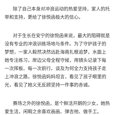
除了自己本身对冲浪运动的热爱坚持，家人的托
举和支持，更给了徐悦函极大的信心。
对于生长在安宁的徐悦函来说，最大的阻碍就是
没有专业的冲浪训练场地与条件。为了守护孩子的
梦想，一家人毅然决然远赴海南扎根追梦。水面上
她专注练习，岸边父母全程守候，用镜头记录下每
一次挥板、每一次前行。谈及为何全力支持孩子走
上冲浪之路，徐悦函妈妈坦言，看见了孩子眼里的
光，看见了她义无反顾坚持一件事的赤诚。
赛场之外的徐悦函，是个鲜活开朗的少女，她热
爱生活，闲暇之余喜欢画画、弹吉他、做手工。