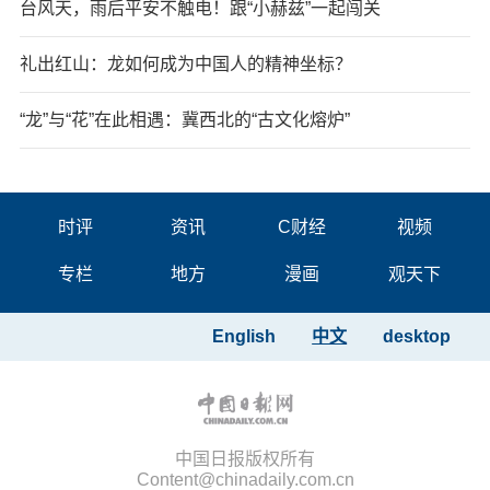
台风天，雨后平安不触电！跟“小赫兹”一起闯关
礼出红山：龙如何成为中国人的精神坐标？
“龙”与“花”在此相遇：冀西北的“古文化熔炉”
时评
资讯
C财经
视频
专栏
地方
漫画
观天下
English
中文
desktop
中国日报版权所有
Content@chinadaily.com.cn