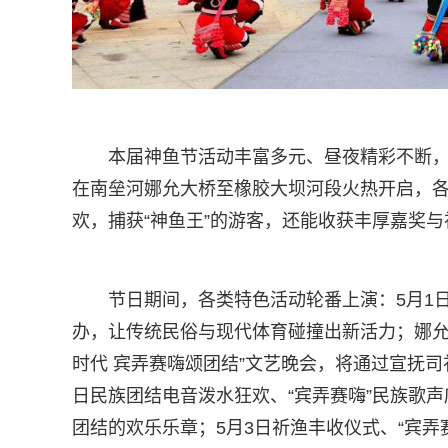
本届神鱼节活动丰富多元、昼夜精彩不断，
在南垒河娜允大桥至橡胶大坝河段火热开启，
欢，捕获“神鱼王”的游客，还能收获丰厚嘉奖
节日期间，各类特色活动轮番上演：5月1
办，让传统民俗与现代体育碰撞出新活力；娜允
时代 宾弄赛嗨颂团结”文艺晚会，将通过宣抚
日民族团结电音泼水狂欢、“宾弄赛嗨”民族歌
团结的欢乐乐章；5月3日祈渔丰收仪式、“宾