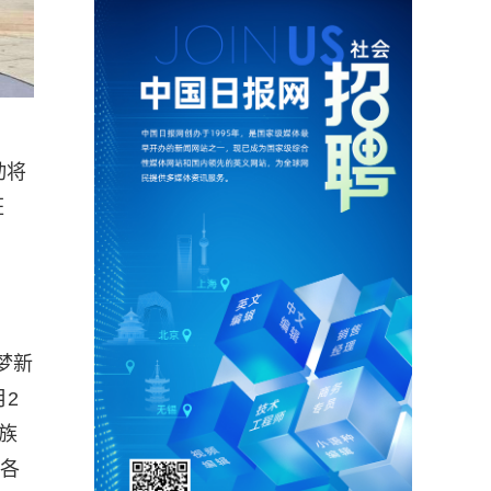
动将
狂
梦新
2
族
递各