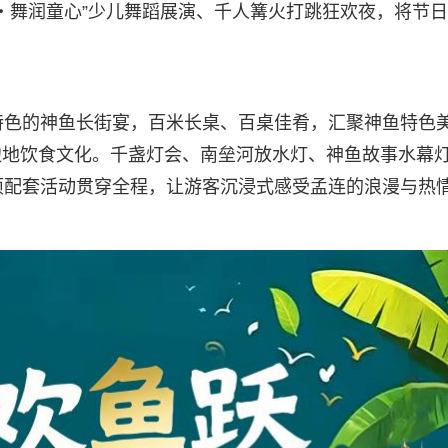
嗨・舞润童心”少儿舞蹈展演、千人篝火打跳狂欢夜，将节
特色的神鱼长街宴，百米长桌、百桌佳肴，汇聚神鱼特色
边地饮食文化。千盏灯会、南垒河放水灯、神鱼故事水幕
余项配套活动贯穿全程，让游客沉浸式感受孟连的浪漫与热