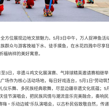
全方位展现边地文旅魅力。5月3日中午，万人捉神鱼活
各族群众与游客挽袖下水、徒手摸鱼，在水花四溅中尽享
与祈福纳祥的美好寓意。
日至3日，非遗斗鸡文化展演赛、气排球精英邀请赛相继举
广场作为核心活动场地，每日好戏连台，5月1日“劳动筑
司礼仪乐舞、多民族经典歌舞，尽显边疆非遗文化底蕴；5月
声庆佳节演唱会，把民族风情与潮流音乐完美融合，奏响民
弄赛嗨・乐动边城”乐队演唱会，以古朴民俗致敬自然，传