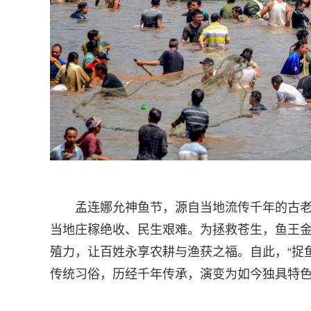
孟连娜允神鱼节，源自当地流传千年的古
当地庄稼绝收、民生艰难。为拯救苍生，鱼王
殖力，让百姓永享农耕与渔获之福。自此，“捉
传统习俗，历经千年传承，演变为如今独具特