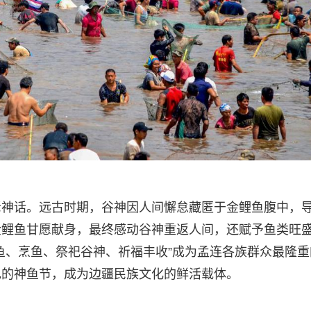
老神话。远古时期，谷神因人间懈怠藏匿于金鲤鱼腹中，
金鲤鱼甘愿献身，最终感动谷神重返人间，还赋予鱼类旺
鱼、烹鱼、祭祀谷神、祈福丰收”成为孟连各族群众最隆重
色的神鱼节，成为边疆民族文化的鲜活载体。