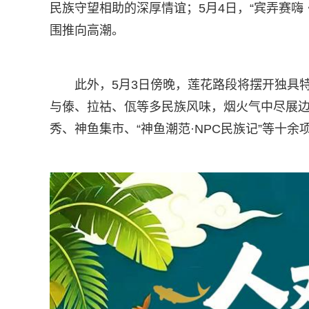
民族守望相助的深厚情谊；5月4日，“宾弄赛
围推向高潮。
此外，5月3日傍晚，莲花路段将摆开独具
与傣、拉祜、佤等多民族风味，烟火气中尽展
秀、神鱼集市、“神鱼潮范·NPC民族记”等十