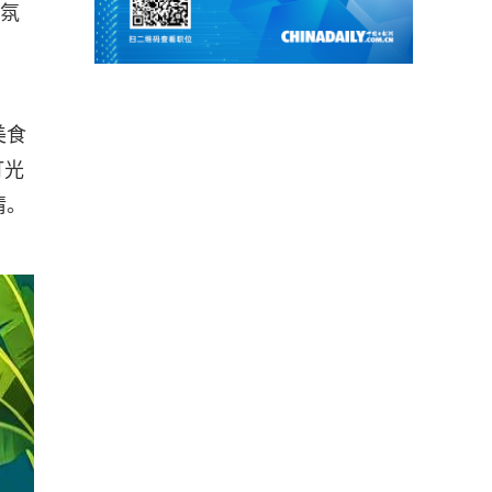
日氛
美食
灯光
情。