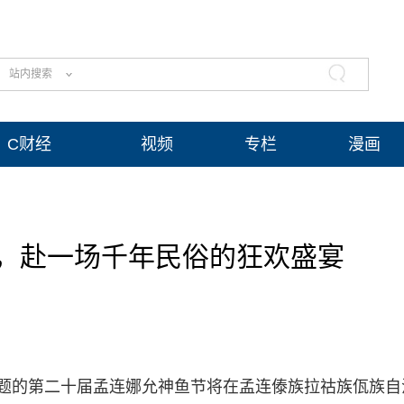
站内搜索
C财经
视频
专栏
漫画
，赴一场千年民俗的狂欢盛宴
为主题的第二十届孟连娜允神鱼节将在孟连傣族拉祜族佤族自