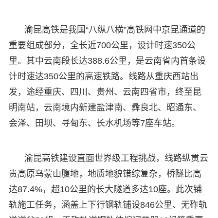
渝昆高铁是我国“八纵八横”高铁网中京昆通道的
重要组成部分，全长近700公里，设计时速350公
里。其中云南段长达388.6公里，是云南省内首条设
计时速达350公里的高速铁路。线路从重庆西站出
发，途经重庆、四川、贵州、云南四省市，终至昆
明南站，云南境内新建盐津南、彝良北、昭通东、
会泽、田坝、寻甸东、长水机场等7座车站。
渝昆高铁建设直面世界级工程挑战，线路纵贯云
贵高原乌蒙山腹地，地质地貌错综复杂，桥隧比高
达87.4%，超10公里的长大隧道多达10座。此次铺
轨施工任务，涵盖上下行钢轨铺设846公里、无砟轨