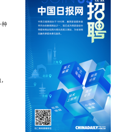
一种
。
烛，