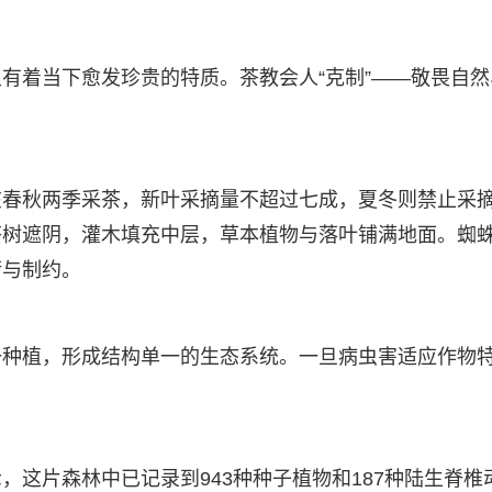
有着当下愈发珍贵的特质。茶教会人“克制”——敬畏自然
在春秋两季采茶，新叶采摘量不超过七成，夏冬则禁止采
茶树遮阴，灌木填充中层，草本植物与落叶铺满地面。蜘
衡与制约。
一种植，形成结构单一的生态系统。一旦病虫害适应作物
这片森林中已记录到943种种子植物和187种陆生脊椎