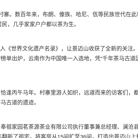
村寨。数百年来，布朗、傣族、哈尼、佤等民族世代在此
名居民，几乎家家户户都以茶为生。
被列入《世界文化遗产名录》，让景迈山收获了全新的关注
地方”榜单出炉，云南作为中国唯一入选地，凭“千年茶马古道
，恰逢丙午马年。村寨里游人如织，远道而来的访客们，
茶马古道的遗迹。
山奉祖家园茗茶源茶业有限公司执行董事兼总经理、澜沧
年翻新了祖宅，将客房从15间扩至36间，打造出景迈山上