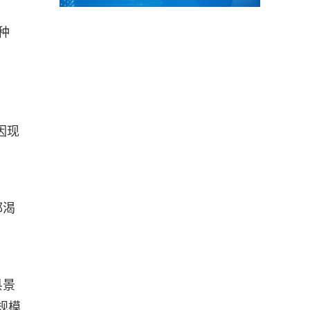
种
。
因现
都渴
县景
规模