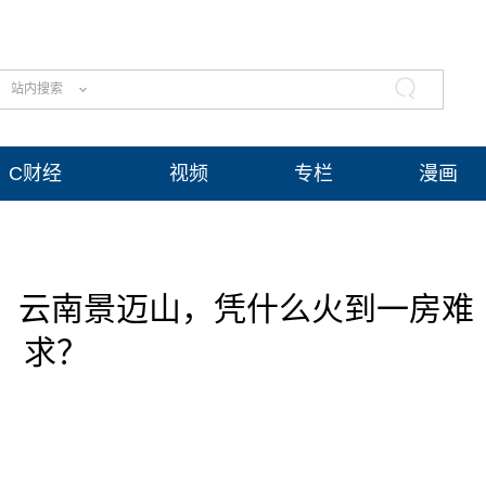
站内搜索
C财经
视频
专栏
漫画
”！云南景迈山，凭什么火到一房难
求？