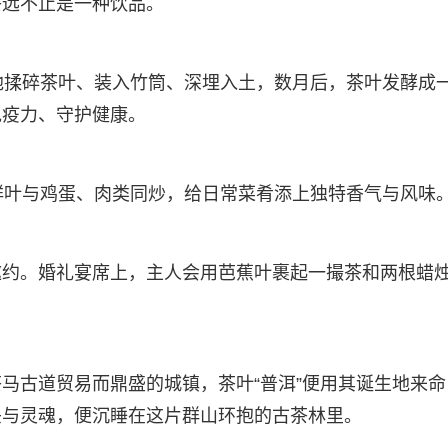
茶远不止是一种饮品。
他揉碎茶叶、装入竹筒、深埋入土，数月后，茶叶发酵成
免疫力、守护健康。
鲜叶与鸡蛋、肉类同炒，给日常菜肴添上独特香气与风味
邀约。婚礼宴席上，主人会用芭蕉叶裹起一撮茶和两根蜡
马古道贸易而鼎盛的城镇，茶叶“普洱”便用其诞生地来命
头与灵魂，便沉睡在这片群山环抱的古茶林里。