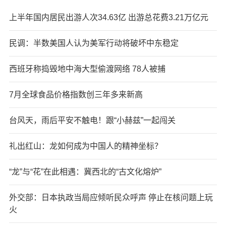
上半年国内居民出游人次34.63亿 出游总花费3.21万亿元
民调：半数美国人认为美军行动将破坏中东稳定
西班牙称捣毁地中海大型偷渡网络 78人被捕
7月全球食品价格指数创三年多来新高
台风天，雨后平安不触电！跟“小赫兹”一起闯关
礼出红山：龙如何成为中国人的精神坐标？
“龙”与“花”在此相遇：冀西北的“古文化熔炉”
外交部：日本执政当局应倾听民众呼声 停止在核问题上玩
火