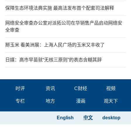
保障生态环境法典实施 最高法发布首个配套司法解释
网络安全审查办公室对派拓公司在华销售产品启动网络安
全审查
掰玉米 看美洲展：上海人民广场的玉米又丰收了
日媒：高市早苗就“无核三原则”的表态含糊其辞
时评
资讯
C财经
视频
专栏
地方
漫画
观天下
English
中文
desktop