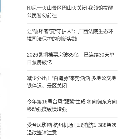
印尼一火山景区因山火关闭 我领馆提醒
公民暂勿前往
让“破坏者”变“守护人”：广西法院生态环
境司法保护的创新实践
2026暑期档票房破85亿！已连续30天单
日票房破亿
减少外出！“白海豚”来势汹汹 多地公交地
铁停运、景区关闭
今年第16号台风“琵鹭”生成 将向偏东方向
移动强度缓慢增强
受台风影响 杭州机场已取消航班388架次
退改签请注意