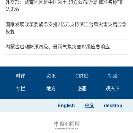
外交部：藏南地区是中国领土 印方公布所谓“标准名称”非
法无效
国家发展改革委紧急安排2亿元支持浙江台风灾害灾后应急
恢复
内蒙古启动防汛四级、暴雨气象灾害Ⅳ级应急响应
时评
资讯
C财经
视频
专栏
地方
漫画
观天下
English
中文
desktop