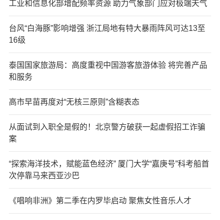
工业和信息化部增配频率资源 助力气象部门应对极端天气
台风“白海豚”影响增强 浙江局地有特大暴雨阵风可达13至
16级
泰国国家旅游局：高度重视中国游客旅游体验 将完善产品
和服务
高市早苗再度对“无核三原则”含糊表态
从面试到入职全是假的！北京警方破获一起虚假招工诈骗
案
“探索海洋技术，赋能蓝色经济” 厦门大学“嘉庚号”科考船首
次停靠马来西亚沙巴
《唱响非洲》第二季在内罗毕启动 聚焦女性音乐人才