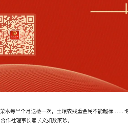
浇菜水每半个月送检一次，土壤农残重金属不能超标……”
业合作社理事长蒲长文如数家珍。