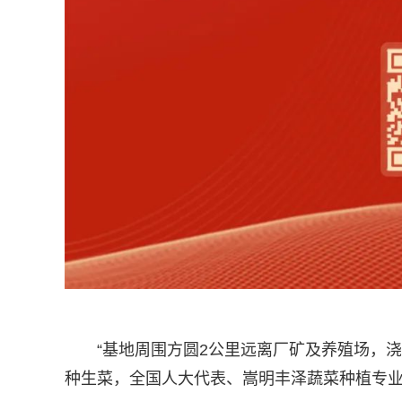
“基地周围方圆2公里远离厂矿及养殖场，
种生菜，全国人大代表、嵩明丰泽蔬菜种植专