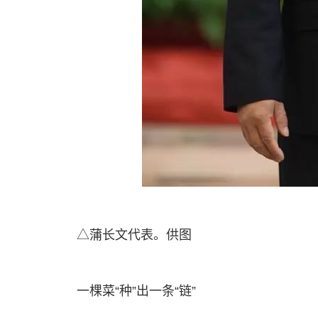
△蒲长文代表。供图
一棵菜“种”出一条“链”