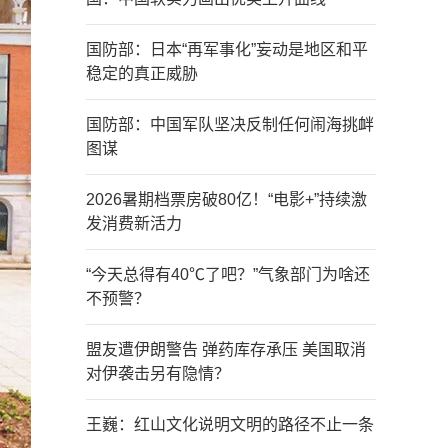
国防部：日本“再军事化”妄动是地区和平
稳定的真正威胁
国防部：中国军队坚决反制任何闹海挑衅
图谋
2026暑期档票房破80亿！“电影+”持续激
发消费新活力
“今天总得有40℃了吧？”气象部门为啥还
不预警？
盟友遭伊朗警告 弹药库存承压 美国取消
对伊袭击另有隐情？
王巍：红山文化说明文明的路径不止一条