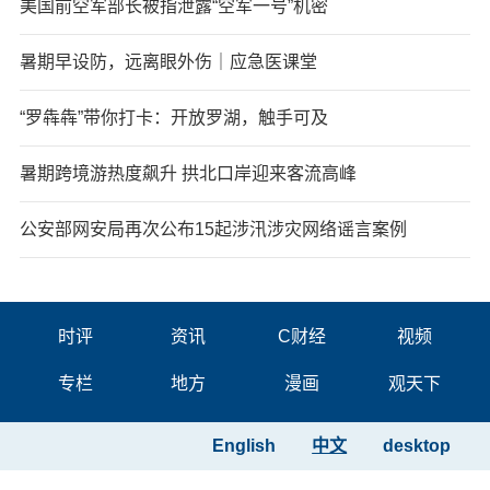
美国前空军部长被指泄露“空军一号”机密
暑期早设防，远离眼外伤｜应急医课堂
“罗犇犇”带你打卡：开放罗湖，触手可及
暑期跨境游热度飙升 拱北口岸迎来客流高峰
公安部网安局再次公布15起涉汛涉灾网络谣言案例
时评
资讯
C财经
视频
专栏
地方
漫画
观天下
English
中文
desktop