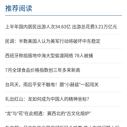
推荐阅读
上半年国内居民出游人次34.63亿 出游总花费3.21万亿元
民调：半数美国人认为美军行动将破坏中东稳定
西班牙称捣毁地中海大型偷渡网络 78人被捕
7月全球食品价格指数创三年多来新高
台风天，雨后平安不触电！跟“小赫兹”一起闯关
礼出红山：龙如何成为中国人的精神坐标？
“龙”与“花”在此相遇：冀西北的“古文化熔炉”