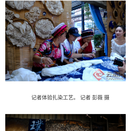
记者体验扎染工艺。 记者 彭薇 摄