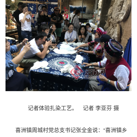
记者体验扎染工艺。 记者 李亚芬 摄
喜洲镇周城村党总支书记张全金说：“喜洲镇乡