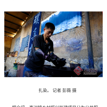
扎染。 记者 彭薇 摄