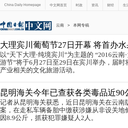
China Daily Homepage
中文网首页
时政
资讯
财经
生
云南
>
本网专稿
大理宾川葡萄节27日开幕 将首办
以“天下大理·纯境宾川”为主题的 “2016云
游节”将于6月27日至29日在宾川举办，届
产业相关的文化旅游活动。
昆明海关今年已查获各类毒品近90
记者从昆明海关获悉，近日昆明海关在云南
案，在走私车辆备胎中缴获涉嫌从非设关地
因8.9公斤，抓获犯罪嫌疑人2人。