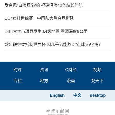
受台风“白海豚”影响 福建沿海40条航线停航
U17女排世锦赛：中国队大胜突尼斯队
四川宜宾市珙县发生3.4级地震 震源深度9公里
欧足联继续抵制世界杯 因凡蒂诺能熬到“点球大战”吗？
时评
资讯
C财经
视频
专栏
地方
漫画
观天下
English
中文
desktop