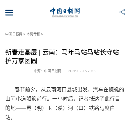
中国日报网
>
本网专稿
>
新春走基层 | 云南：马年马站马站长守站
护万家团圆
来源：中国日报网
2026-02-15 20:09
春节前夕，从云南河口县城出发，汽车在蜿蜒的
山间小道颠簸前行。一小时后，记者抵达了此行目
的地——昆（明）玉（溪）河（口）铁路马度白
站。