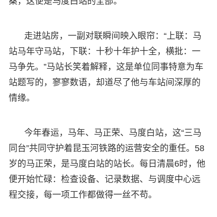
桑，这便是马度白站的全部。
走进站房，一副对联瞬间映入眼帘：“上联：马
站马年守马站，下联：十秒十年护十全，横批：一
马争先。”马站长笑着解释，这是单位同事特意为车
站题写的，寥寥数语，却道尽了他与车站间深厚的
情缘。
今年春运，马年、马正荣、马度白站，这“三马
同台”共同守护着昆玉河铁路的运营安全的重任。58
岁的马正荣，是马度白站的站长。每日清晨6时，他
便开始忙碌：检查设备、记录数据、与调度中心远
程交接，每一项工作都做得一丝不苟。