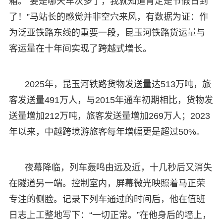
箱。“要是哪天车次多了，我就知道肯定是节假日到
了！”马站长的感觉并非空穴来风，有数据为证：作
为泛亚铁路东线的重要一段，昆玉河铁路货运量与
客运量在十年间实现了跨越式增长。
2025年，昆玉河铁路货物发送量达513万吨，旅
客发送量491万人，与2015年通车初期相比，货物发
送量增加212万吨，旅客发送量增加269万人；2023
年以来，中越跨境游旅客每年增幅更是超过50%。
夜幕降临，列车轰鸣由远及近，十几秒后又消失
在隧道另一端。控制室内，屏幕微光映照着马正荣
专注的侧脸。记录下列车通过的时间后，他在值班
日志上工整地写下：“一切正常。”在他身后的墙上，