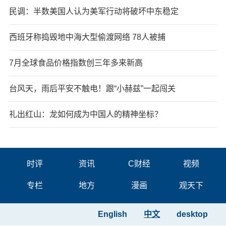
民调：半数美国人认为美军行动将破坏中东稳定
西班牙称捣毁地中海大型偷渡网络 78人被捕
7月全球食品价格指数创三年多来新高
台风天，雨后平安不触电！跟“小赫兹”一起闯关
礼出红山：龙如何成为中国人的精神坐标？
时评
资讯
C财经
视频
专栏
地方
漫画
观天下
English
中文
desktop