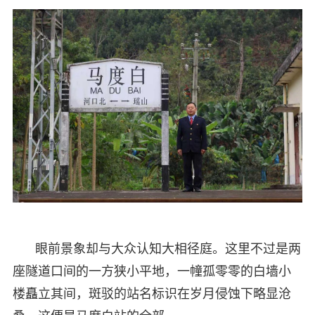
眼前景象却与大众认知大相径庭。这里不过是两
座隧道口间的一方狭小平地，一幢孤零零的白墙小
楼矗立其间，斑驳的站名标识在岁月侵蚀下略显沧