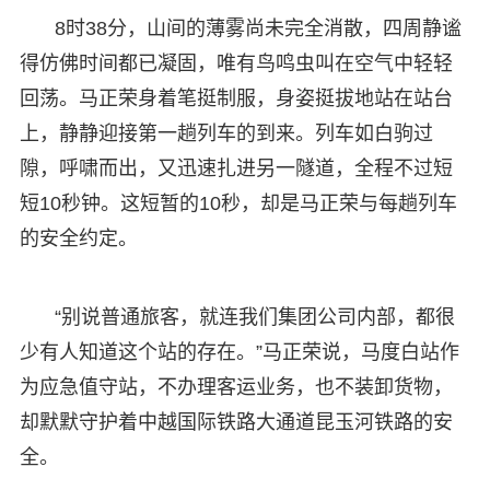
8时38分，山间的薄雾尚未完全消散，四周静谧
得仿佛时间都已凝固，唯有鸟鸣虫叫在空气中轻轻
回荡。马正荣身着笔挺制服，身姿挺拔地站在站台
上，静静迎接第一趟列车的到来。列车如白驹过
隙，呼啸而出，又迅速扎进另一隧道，全程不过短
短10秒钟。这短暂的10秒，却是马正荣与每趟列车
的安全约定。
“别说普通旅客，就连我们集团公司内部，都很
少有人知道这个站的存在。”马正荣说，马度白站作
为应急值守站，不办理客运业务，也不装卸货物，
却默默守护着中越国际铁路大通道昆玉河铁路的安
全。