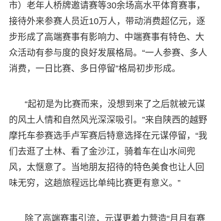
市）老年人桥牌邀请赛等30余场高水平体育赛事，
接待外来参赛人员近10万人，带动消费超亿元，逐
步形成了高端赛事有影响力、中端赛事有特色、大
众活动有参与度的良好发展格局。“一人参赛、多人
消费，一日比赛、多日停留”格局初步形成。
“起初是为比赛而来，没想到来了之后就被元谋
的风土人情和自然风光深深吸引。”来自陕西的越野
摩托车参赛选手卢军赛后特意选择在元谋停留，“我
们去逛了土林、看了金沙江，骑着车在山水间兜
风，太惬意了。当地朋友招待的特色美食也让人回
味无穷，这趟旅程远比单纯比赛更有意义。”
除了高端赛事引流，元谋更着力营造“月月有赛