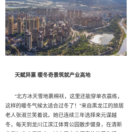
天赋异禀 暖冬奇景筑就产业高地
“北方冰天雪地裹棉袄，这里还能穿单衣晨练，
这样的暖冬气候太适合过冬了！”来自黑龙江的旅居
老人张淑兰笑着说。她已连续三年选择来元谋越
冬，每天到龙川江滨江体育公园散步健身，在清新