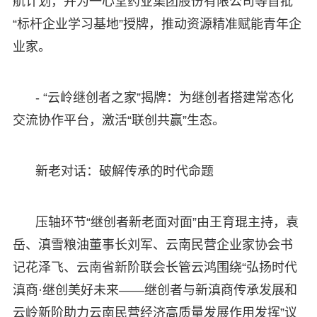
航计划，并为一心堂药业集团股份有限公司等首批
“标杆企业学习基地”授牌，推动资源精准赋能青年企
业家。
- “云岭继创者之家”揭牌：为继创者搭建常态化
交流协作平台，激活“联创共赢”生态。
新老对话：破解传承的时代命题
压轴环节“继创者新老面对面”由王育琨主持，袁
岳、滇雪粮油董事长刘军、云南民营企业家协会书
记花泽飞、云南省新阶联会长管云鸿围绕“弘扬时代
滇商·继创美好未来——继创者与新滇商传承发展和
云岭新阶助力云南民营经济高质量发展作用发挥”议