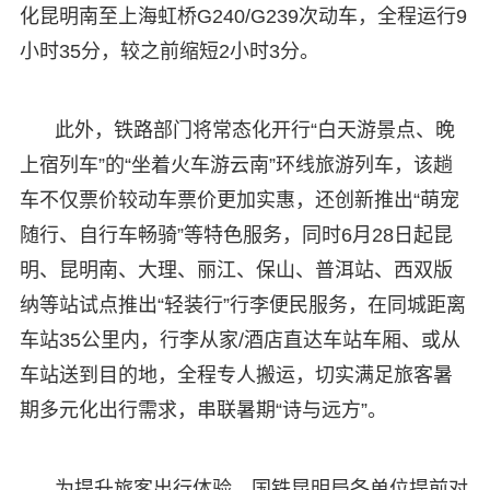
化昆明南至上海虹桥G240/G239次动车，全程运行9
小时35分，较之前缩短2小时3分。
此外，铁路部门将常态化开行“白天游景点、晚
上宿列车”的“坐着火车游云南”环线旅游列车，该趟
车不仅票价较动车票价更加实惠，还创新推出“萌宠
随行、自行车畅骑”等特色服务，同时6月28日起昆
明、昆明南、大理、丽江、保山、普洱站、西双版
纳等站试点推出“轻装行”行李便民服务，在同城距离
车站35公里内，行李从家/酒店直达车站车厢、或从
车站送到目的地，全程专人搬运，切实满足旅客暑
期多元化出行需求，串联暑期“诗与远方”。
为提升旅客出行体验，国铁昆明局各单位提前对