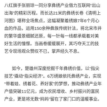
八红旗手张丽琼一同分享彝绣产业借力互联网“出山
出海”的精彩历程。而长达21米的彝绣长卷《清明上
河图》堪称全场焦点，这幅凝聚着绣娘7年6个月心
血的作品，运用150余种彝族传统针法，将北宋市井
的繁华盛景细腻还原，每一针每一线都承载着对美
好生活的憧憬。当画卷缓缓展开，其巧夺天工的技
艺令现场观众赞叹不已，掌声经久不息。
如今，楚雄州深度挖掘千年彝绣价值，以“指尖
技艺”撬动“指尖经济”。6万绣娘依托彝绣产业，实现
“带着娃、绣着花、养好家”的梦想，推动彝绣产业年
产值突破11亿元，成为农民增收、乡村振兴的富民
产业，更是将无数“妈妈”留在了家门口的温暖事业。