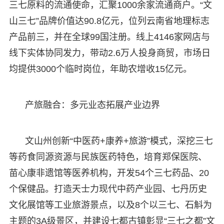
三七原料的流通使命，汇聚1000余家流通商户。“文
山三七”品牌价值达90.8亿元，位列云南省地理标志
产品前三，并在全球99国注册。线上4146家网店与
线下实体协同发力，带动2.6万人投身商贸，市场日
均提供3000个临时岗位，年助农增收15亿元。
产旅融合：多元业态拓展产业边界
文山州创新“中医药+康养+旅游”模式，深挖三七
等药食同源资源与民族医药特色，培育郑保医院、
苗心康非遗馆等医养机构，开发54个三七药品、20
个保健品。打造天士力现代中药产业园、七丹历史
文化展馆等工业旅游景点，以及8个以三七、石斛为
主题的3A级景区，并建设七都古镇彰显“三七之都”文