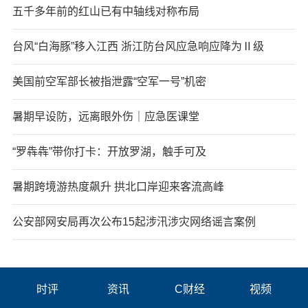
五千多年前的红山已有中轴线对称布局
台风“白海豚”移入江西 浙江防台风应急响应降为Ⅱ级
美国前空军部长被指泄露“空军一号”机密
暑期早设防，远离眼外伤｜应急医课堂
“罗犇犇”带你打卡：开放罗湖，触手可及
暑期跨境游热度飙升 拱北口岸迎来客流高峰
公安部网安局再次公布15起涉汛涉灾网络谣言案例
时评
资讯
C财经
视频