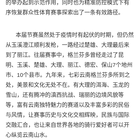
的举办起到示范作用，同时也为精准防控模式下有
序恢复群众性体育赛事探索出了一条有效路径。
本届节赛虽然处于疫情时有起伏的时期，但仍然
从玉溪澄江顺利发枪，一路经过楚雄、大理最后来
到了丽江。往届赛事中，格兰芬多曾经走过了昆
明、玉溪、楚雄、大理、丽江、德宏、保山7个地州
市、10个县市。九年来，七彩云南格兰芬多所到之
处，美景和文化无处不在。有大理的洱海、玉龙的
雪山，还有腾冲的滇西抗战、瑞丽的边境风貌等
等，富有云南独特魅力的赛道以及丰富多彩的民俗
与风情，让赛事历史与文化交相辉映，民族与国际
交融汇合，也让来自世界各地的骑行爱好者可以开
心纵览云南山水。