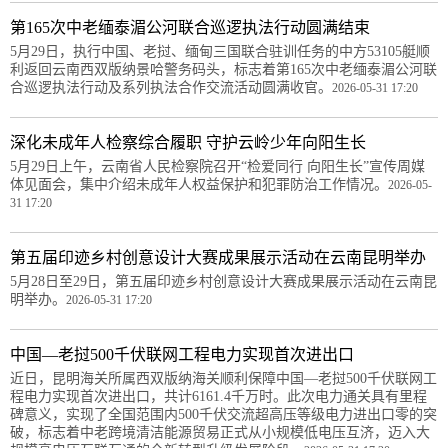
第165次中老缅泰湄公河联合巡逻执法行动圆满结束
5月29日，执行中国、老挝、缅甸三国联合驻训任务的中方53105艇顺
利返回云南西双版纳景哈警务码头，标志着第165次中老缅泰湄公河联
合巡逻执法行动及系列执法合作交流活动圆满收官。
2026-05-31 17:20
深化未成年人检察综合履职 守护云岭少年向阳生长
5月29日上午，云南省人民检察院召开“检爱同行 向阳生长”宣传周媒
体见面会，集中介绍未成年人权益保护和犯罪防治工作情况。
2026-05-
31 17:20
第五届印迹乡村创意设计大赛成果展示活动在云南昆明举办
5月28日至29日，第五届印迹乡村创意设计大赛成果展示活动在云南昆
明举办。
2026-05-31 17:20
中国—老挝500千伏联网工程电力实现首次进出口
近日，昆明海关所属西双版纳海关顺利保障中国—老挝500千伏联网工
程电力实现首次进出口，共计6161.4千万时。此次电力通关具有里程
碑意义，实现了全国范围内500千伏交流超高压等级电力进出口零的突
破，标志着中老跨境清洁能源贸易正式从小规模低电压互济，迈入大