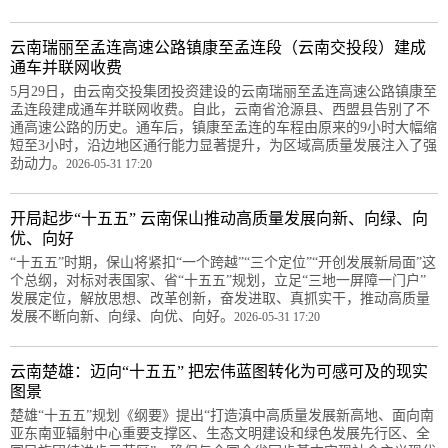
云南瑞丽至孟连高速公路镇康至孟连段（云南交投段）建成
通车并联网收费
5月29日，由云南交投集团投资建设的云南瑞丽至孟连高速公路镇康至
孟连段建成通车并联网收费。自此，云南省沧源县、西盟县告别了不
通高速公路的历史。通车后，镇康至孟连的车程由原来的9小时大幅缩
短至3小时，沿边地区通行能力显著提升，为区域高质量发展注入了强
劲动力。
2026-05-31 17:20
开局起步“十五五” 云南保山推动高质量发展向新、向绿、向
优、向好
“十五五”时期，保山将紧扣“一个跨越”“三个定位”“开创发展新局面”这
个总纲，对标对表国家、省“十五五”规划，立足“三地一屏障一门户”
发展定位，解放思想、改革创新，奋发进取、真抓实干，推动高质量
发展不断向新、向绿、向优、向好。
2026-05-31 17:20
云南楚雄：迈向“十五五” 把宏伟蓝图转化为可感可及的现实
图景
楚雄“十五五”规划《纲要》提出“打造滇中高质量发展新高地、面向南
亚东南亚辐射中心重要支撑区、生态文明建设和绿色发展先行区、全