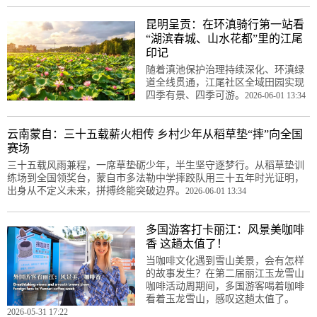
昆明呈贡：在环滇骑行第一站看
“湖滨春城、山水花都”里的江尾
印记
随着滇池保护治理持续深化、环滇绿
道全线贯通，江尾社区全域田园实现
四季有景、四季可游。
2026-06-01 13:34
云南蒙自：三十五载薪火相传 乡村少年从稻草垫“摔”向全国
赛场
三十五载风雨兼程，一席草垫砺少年，半生坚守逐梦行。从稻草垫训
练场到全国领奖台，蒙自市多法勒中学摔跤队用三十五年时光证明，
出身从不定义未来，拼搏终能突破边界。
2026-06-01 13:34
多国游客打卡丽江：风景美咖啡
香 这趟太值了！
当咖啡文化遇到雪山美景，会有怎样
的故事发生？在第二届丽江玉龙雪山
咖啡活动周期间，多国游客喝着咖啡
看着玉龙雪山，感叹这趟太值了。
2026-05-31 17:22