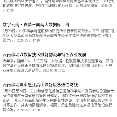
国民族团结进步示范区”，确保与全国全省同步基本实现社会主义现代
化取得决定性进展，把宏伟蓝图转化为可感可及的现实图景。
2026-05-
31 17:20
数字云南・真菌王国两大数据库上线
5月29日，中国科学院昆明植物研究所举行新闻发布会，宣布中国西南
地区大型真菌资源数据库与云南野生菌子实体三维形态数据库正式上
线运行。
2026-05-31 17:20
云南移动以数智技术赋能物流与特色农业发展
近年来，随着5G、人工智能、大数据、物联网等技术加速落地，云南
数字基础设施正从城市延伸到物流枢纽、咖啡基地和茶山深处，为产
业转型升级注入新动能。
2026-05-31 17:20
云南移动筑牢怒江高山峡谷应急通信防线
5月25日至28日，工业和信息化部信息通信科学技术委员会应急通信专
家咨询组应云南省通信管理局邀请，到怒江州开展应急通信保障专题
调研，深入了解高山峡谷地区网络韧性建设、防汛备勤和极端灾害应
对等工作，并实地察看泸水、福贡、贡山及独龙江乡通信基础设施建
设情况。
2026-05-31 17:20