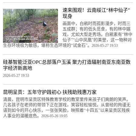
速来围观！云南绥江“林中仙子”
现身
画面中，白鹇时而孤影漫步，时而三
五成群；有的低头觅食，有的林中嬉
戏，尤如大型走秀场。白鹇素有“林中
仙子”“山中凤凰”的美誉，这一物种对
生存环境极为敏感，堪称生态环境的“试金石”。
2026-05-27 19:53
硅基智能泛亚OPC总部落户玉溪 聚力打造辐射南亚东南亚数
字经济新高地
2026-05-27 19:53
昆明呈贡：五年守护践初心 扶残助残惠万家
清晨，昆明市呈贡区特殊教育学校的教室里传来孩子们爽朗的笑声。
几名孩子在老师的带领下正在游戏，笑容轻松愉悦。从曾经的拘谨无
语到如今的开心快乐，一张张笑脸，映照着“十四五”以来呈贡区残疾
人事业的温暖底色。
2026-05-26 19:05