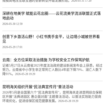
规模高电压互联互通的全新转型升级发展阶段。
2026-05-31 17:20
深耕在地美学 赋能云花出圈——云花流美学流派联盟正式落
地启动
2026-05-30 12:59
创意下乡激活山野！小红书携手金平，让边境小城被世界看
见
2026-05-29 17:01
云南：全方位采取法治措施 为学校安全工作保驾护航
记者5月27日从云南省2025年度法治政府建设新闻发布会上获悉，经过
努力，云南省中小学生非正常死亡人数比4年前下降79%、溺亡人数下
降91%。
2026-05-28 19:29
昆明海关组织开展“民法典宣传月”普法活动
2026年5月是全国第六个“民法典宣传月”，昆明海关走进昆明综合保税
区开展“法典进园区 惠企面对面”主题普法活动，以普法实效助力营商
环境优化，促进综保区规范健康发展。
2026-05-28 19:29