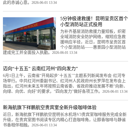
此的赤诚心意。
2026-06-01 13:34
5分钟极速救援！昆明呈贡区首个
小型消防站正式投用
为补齐基层消防救援力量短板，织密
全域消防安全防护网络，缩短应急救
援响应半径，近日，昆明市呈贡区首
个小型消防站——惠景园小型消防站
建成完工并全面投入执勤。
2026-06-01 13:34
迈向“十五五” 云南红河州“四向发力”
6月1日上午，云南省“开局起步‘十五五’”主题系列新闻发布会·红河专
场举行。中共红河州委副书记、红河州人民政府州长罗萍在发布会上
指出，红河州未来五年将按照云南省委、省政府推动发展不断“向新、
向绿、向优、向好”的要求，“四向发力”做好各项工作。
2026-06-01 13:34
新海航旗下祥鹏航空贵宾室全新升级咖啡体验
近日，新海航旗下祥鹏航空昆明长水机场V3贵宾室咖啡服务完成全新
升级，在贵宾室图书阅读专区内精心打造咖啡角，让醇香咖啡与静谧
书香相伴相融。
2026-06-01 13:34